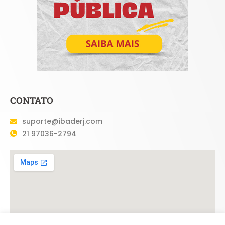
CONTATO
suporte@ibaderj.com
21 97036-2794